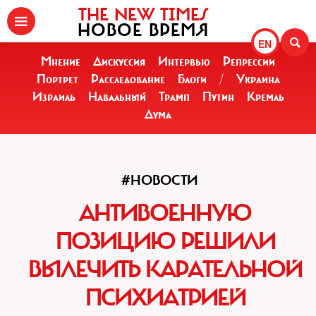
THE NEW TIMES
НОВОЕ ВРЕМЯ
EN
Мнение
Дискуссия
Интервью
Репрессии
Портрет
Расследование
Блоги
/
Украина
Израиль
Навальный
Трамп
Путин
Кремль
Дума
#НОВОСТИ
АНТИВОЕННУЮ
ПОЗИЦИЮ РЕШИЛИ
ВЫЛЕЧИТЬ КАРАТЕЛЬНОЙ
ПСИХИАТРИЕЙ