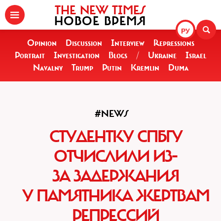
THE NEW TIMES
НОВОЕ ВРЕМЯ
РУ
Opinion
Discussion
Interview
Repressions
Portrait
Investigation
Blogs
/
Ukraine
Israel
Navalny
Trump
Putin
Kremlin
Duma
#NEWS
СТУДЕНТКУ СПБГУ
ОТЧИСЛИЛИ ИЗ-
ЗА ЗАДЕРЖАНИЯ
У ПАМЯТНИКА ЖЕРТВАМ
РЕПРЕССИЙ