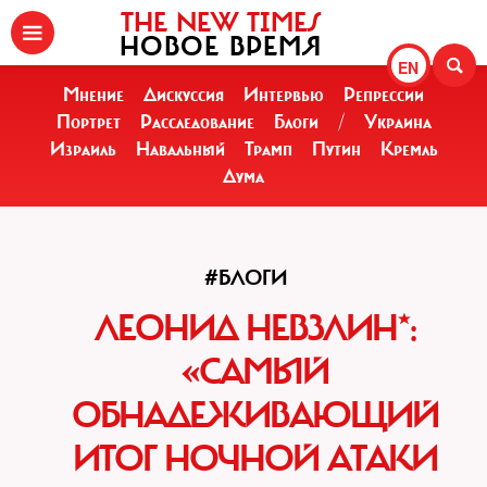
THE NEW TIMES
НОВОЕ ВРЕМЯ
EN
Мнение
Дискуссия
Интервью
Репрессии
Портрет
Расследование
Блоги
/
Украина
Израиль
Навальный
Трамп
Путин
Кремль
Дума
#БЛОГИ
ЛЕОНИД НЕВЗЛИН*:
«САМЫЙ
ОБНАДЕЖИВАЮЩИЙ
ИТОГ НОЧНОЙ АТАКИ