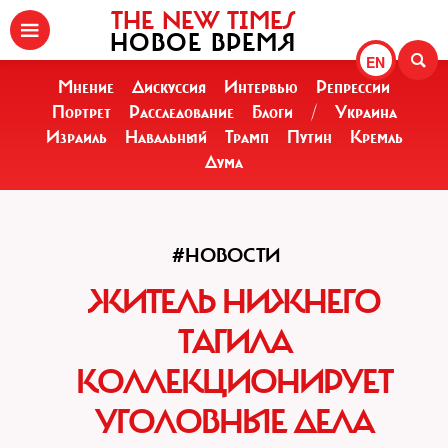
THE NEW TIMES
НОВОЕ ВРЕМЯ
EN
Мнение
Дискуссия
Интервью
Репрессии
Портрет
Расследование
Блоги
/
Украина
Израиль
Навальный
Трамп
Путин
Кремль
Дума
#НОВОСТИ
ЖИТЕЛЬ НИЖНЕГО
ТАГИЛА
КОЛЛЕКЦИОНИРУЕТ
УГОЛОВНЫЕ ДЕЛА