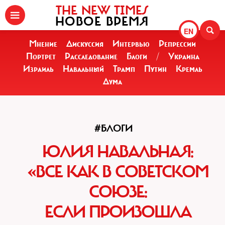
THE NEW TIMES
НОВОЕ ВРЕМЯ
EN
Мнение
Дискуссия
Интервью
Репрессии
Портрет
Расследование
Блоги
/
Украина
Израиль
Навальный
Трамп
Путин
Кремль
Дума
#БЛОГИ
ЮЛИЯ НАВАЛЬНАЯ:
«ВСЕ КАК В СОВЕТСКОМ
СОЮЗЕ:
ЕСЛИ ПРОИЗОШЛА