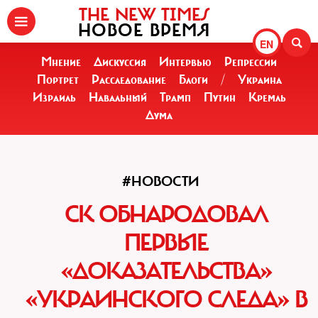
THE NEW TIMES
НОВОЕ ВРЕМЯ
EN
Мнение
Дискуссия
Интервью
Репрессии
Портрет
Расследование
Блоги
/
Украина
Израиль
Навальный
Трамп
Путин
Кремль
Дума
#НОВОСТИ
СК ОБНАРОДОВАЛ
ПЕРВЫЕ
«ДОКАЗАТЕЛЬСТВА»
«УКРАИНСКОГО СЛЕДА» В