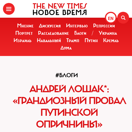
THE NEW TIMES
НОВОЕ ВРЕМЯ
EN
Мнение
Дискуссия
Интервью
Репрессии
Портрет
Расследование
Блоги
/
Украина
Израиль
Навальный
Трамп
Путин
Кремль
Дума
#БЛОГИ
АНДРЕЙ ЛОШАК*:
«ГРАНДИОЗНЫЙ ПРОВАЛ
ПУТИНСКОЙ
ОПРИЧНИНЫ»