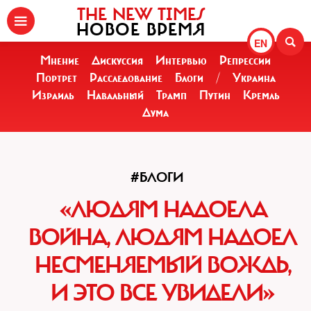
THE NEW TIMES
НОВОЕ ВРЕМЯ
EN
Мнение
Дискуссия
Интервью
Репрессии
Портрет
Расследование
Блоги
/
Украина
Израиль
Навальный
Трамп
Путин
Кремль
Дума
#БЛОГИ
«ЛЮДЯМ НАДОЕЛА
ВОЙНА, ЛЮДЯМ НАДОЕЛ
НЕСМЕНЯЕМЫЙ ВОЖДЬ,
И ЭТО ВСЕ УВИДЕЛИ»