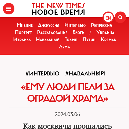
THE NEW TIMES
НОВОЕ ВРЕМЯ
EN
Мнение
Дискуссия
Интервью
Репрессии
Портрет
Расследование
Блоги
/
Украина
Израиль
Навальный
Трамп
Путин
Кремль
Дума
#ИНТЕРВЬЮ
#НАВАЛЬНЫЙ
«ЕМУ ЛЮДИ ПЕЛИ ЗА
ОГРАДОЙ ХРАМА»
2024.03.06
Как москвичи прощались