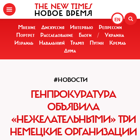
THE NEW TIMES
НОВОЕ ВРЕМЯ
EN
Мнение
Дискуссия
Интервью
Репрессии
Портрет
Расследование
Блоги
/
Украина
Израиль
Навальный
Трамп
Путин
Кремль
Дума
#НОВОСТИ
ГЕНПРОКУРАТУРА
ОБЪЯВИЛА
«НЕЖЕЛАТЕЛЬНЫМИ» ТРИ
НЕМЕЦКИЕ ОРГАНИЗАЦИИ