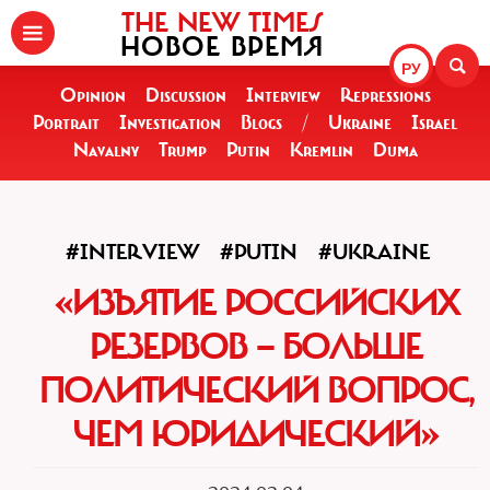
THE NEW TIMES
НОВОЕ ВРЕМЯ
РУ
Opinion
Discussion
Interview
Repressions
Portrait
Investigation
Blogs
/
Ukraine
Israel
Navalny
Trump
Putin
Kremlin
Duma
#INTERVIEW
#PUTIN
#UKRAINE
«ИЗЪЯТИЕ РОССИЙСКИХ
РЕЗЕРВОВ — БОЛЬШЕ
ПОЛИТИЧЕСКИЙ ВОПРОС,
ЧЕМ ЮРИДИЧЕСКИЙ»