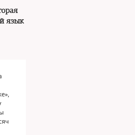
торая
ий язык
а
ке»,
у
ды
сяч