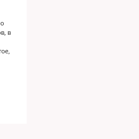
го
в, в
тое,