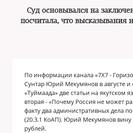
Суд основывался на заключе
посчитала, что высказывания 
По информации канала «7Х7 - Гориз
Сунтар Юрий Мекумянов в августе и с
«Туймаада» две статьи на якутском я
вторая - «Почему Россия не может р
факту два административных дела по
(20.3.1 КоАП). Юрий Мекумянов вину 
рублей.