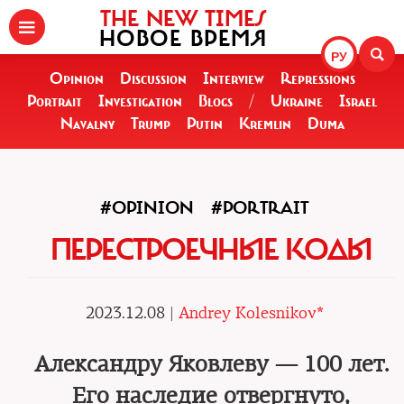
THE NEW TIMES
НОВОЕ ВРЕМЯ
РУ
Opinion
Discussion
Interview
Repressions
Portrait
Investigation
Blogs
/
Ukraine
Israel
Navalny
Trump
Putin
Kremlin
Duma
#OPINION
#PORTRAIT
ПЕРЕСТРОЕЧНЫЕ КОДЫ
2023.12.08 |
Andrey Kolesnikov*
Александру Яковлеву — 100 лет.
Его наследие отвергнуто,