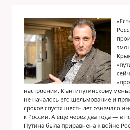
«Ест
Росс
прои
эмоц
Крым
«пут
сейч
«про
настроении. К антипутинскому меньш
не началось его шельмование и пря
сроков спустя шесть лет означало 
к России. А еще через два года — в 
Путина была приравнена к войне Росс