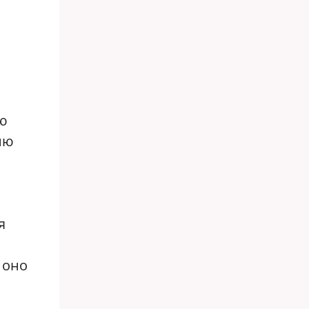
ую
ию
я
 оно