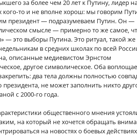
кшего за более чем 20 лет к Путину, лидер н
х кого‑то и не вполне хорош: мы говорим Пу
им президент — подразумеваем Путин. Он —
лическом смысле — примерно то же самое, ч
 — это выборы Путина. Это ритуал, такой же 
недельникам в средних школах по всей Росси
ена, описанные медиевистом Эрнстом
ческое, другое символическое. Оба воплощае
закрепить: два тела должны полностью совпад
ю президента, не может заполнить никто друг
ной с 2000‑го года.
арактеристики общественного мнения устоял
аким, на который не хочется обращать внима
нтрироваться на новостях о боевых действия