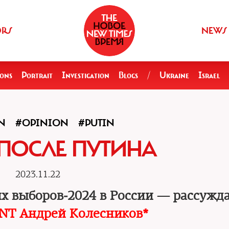
ORS
NEWS
ions
Portrait
Investigation
Blogs
/
Ukraine
Israel
N
#OPINION
#PUTIN
ПОСЛЕ ПУТИНА
2023.11.22
их выборов‑2024 в России — рассужд
NT Андрей Колесников*