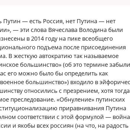
ь Путин — есть Россия, нет Путина — нет
ии», — эти слова Вячеслава Володина были
знесены в 2014 году на пике всеобщего
ионального подъема после присоединения
а. В жесткую автократию так называемое
инское большинство» (об это термине забыли
ас его можно было бы определить как
военное большинство») входило в эйфориче
инству относились с презрением, хотя тогд
мое преследование. «Обнуление» путинских
институционализацию приравнивания Путина
полном соответствии с этой формулой — война
ии и якобы всех россиян (на что, на радость