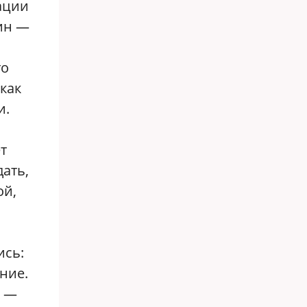
ации
тин —
то
как
и.
т
ать,
ой,
ись:
ние.
х —