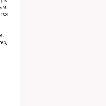
ам.
ится
е,
ер,