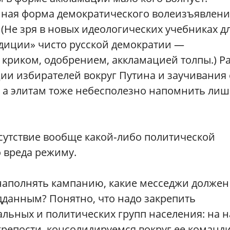
нная форма демократического волеизъявлени
 (Не зря в новых идеологических учебниках д
адиции» чисто русской демократии —
ь криком, одобрением, аккламацией толпы.) Р
ии избирателей вокруг Путина и заучивания 
, а элитам тоже небесполезно напомнить ли
сутствие вообще какой‑либо политической
 вреда режиму.
наполнять кампанию, какие месседжи должен
дданным? Понятно, что надо закрепить
льных и политических групп населения: на н
крепости, консолидируемся вокруг ее команди