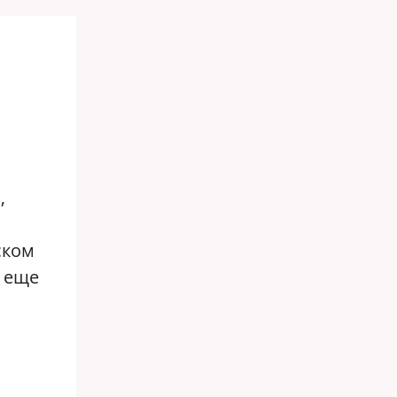
,
ском
а еще