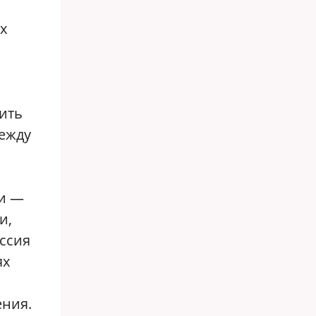
х
вить
между
ки —
и,
оссия
ях
ения.