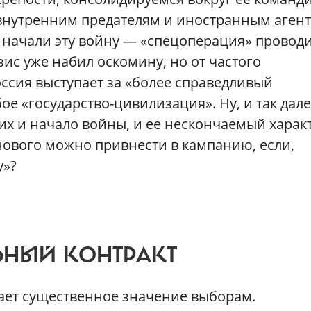
 внутренним предателям и иностранным агент
, начали эту войну — «спецоперация» провод
езис уже набил оскомину, но от частого
оссия выступает за «более справедливый
е «государство-цивилизация». Ну, и так дале
х и начало войны, и ее нескончаемый характ
 нового можно привнести в кампанию, если,
у»?
НЫЙ КОНТРАКТ
дает существенное значение выборам.