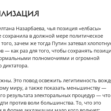
ИЛИЗАЦИЯ
лтана Назарбаева, чья позиция «елбасы»
е сохранила в должной мере политическое
 того, зачем же тогда Путин затевал хлопотн
в — как раз для того, чтобы сохранять позиц
 формальными полномочиями и огромной
 диктатора.
жны. Это повод освежить легитимность вожд
ому миру, а также показать меньшинству —
го результата электоральных процедур — что
дти против воли большинства. То, что это
м в форме аккламации мало кого волнует: