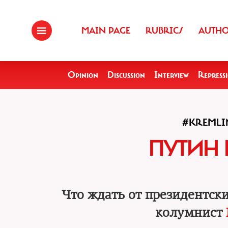
MAIN PAGE
RUBRICS
AUTH
Opinion
Discussion
Interview
Repress
#KREMLI
ПУТИН 
Что ждать от президентск
колумнист