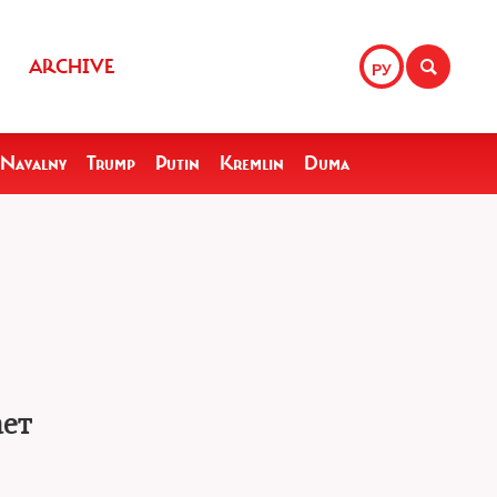
ARCHIVE
РУ
Navalny
Trump
Putin
Kremlin
Duma
ает