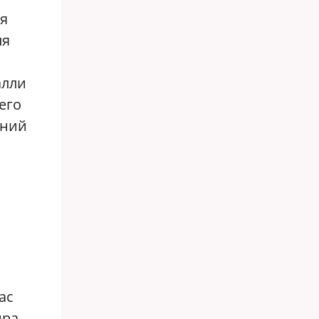
я
ля
алли
его
шний
ас
ра,