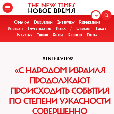
THE NEW TIMES
НОВОЕ ВРЕМЯ
РУ
Opinion
Discussion
Interview
Repressions
Portrait
Investigation
Blogs
/
Ukraine
Israel
Navalny
Trump
Putin
Kremlin
Duma
#INTERVIEW
«С НАРОДОМ ИЗРАИЛЯ
ПРОДОЛЖАЮТ
ПРОИСХОДИТЬ СОБЫТИЯ
ПО СТЕПЕНИ УЖАСНОСТИ
СОВЕРШЕННО