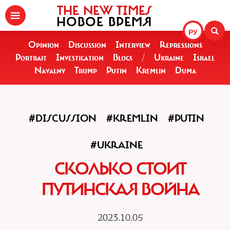
THE NEW TIMES
НОВОЕ ВРЕМЯ
РУ
Opinion
Discussion
Interview
Repressions
Portrait
Investigation
Blogs
/
Ukraine
Israel
Navalny
Trump
Putin
Kremlin
Duma
#DISCUSSION
#KREMLIN
#PUTIN
#UKRAINE
СКОЛЬКО СТОИТ
ПУТИНСКАЯ ВОЙНА
2023.10.05