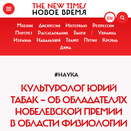
THE NEW TIMES
НОВОЕ ВРЕМЯ
EN
Мнение
Дискуссия
Интервью
Репрессии
Портрет
Расследование
Блоги
/
Украина
Израиль
Навальный
Трамп
Путин
Кремль
Дума
#НАУКА
КУЛЬТУРОЛОГ ЮРИЙ
ТАБАК — ОБ ОБЛАДАТЕЛЯХ
НОБЕЛЕВСКОЙ ПРЕМИИ
В ОБЛАСТИ ФИЗИОЛОГИИ