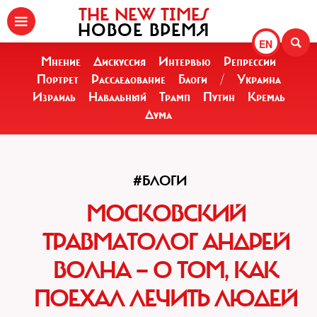
THE NEW TIMES
НОВОЕ ВРЕМЯ
EN
Мнение
Дискуссия
Интервью
Репрессии
Портрет
Расследование
Блоги
/
Украина
Израиль
Навальный
Трамп
Путин
Кремль
Дума
#БЛОГИ
МОСКОВСКИЙ
ТРАВМАТОЛОГ АНДРЕЙ
ВОЛНА — О ТОМ, КАК
ПОЕХАЛ ЛЕЧИТЬ ЛЮДЕЙ