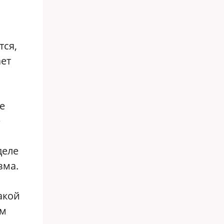
тся,
ает
е
е
деле
зма.
акой
ем