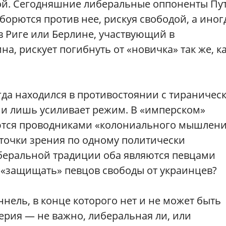
ой. Сегодняшние либеральные оппоненты Пу
борются против нее, рискуя свободой, а иног
 Риге или Берлине, участвующий в
, рискует погибнуть от «новичка» так же, к
гда находился в противостоянии с тираничес
и лишь усиливает режим. В «имперском»
ются проводниками «колониального мышлени
 точки зрения по одному политически
беральной традиции оба являются певцами
 «защищать» певцов свободы от украинцев?
нель, в конце которого нет и не может быть
перия — не важно, либеральная ли, или