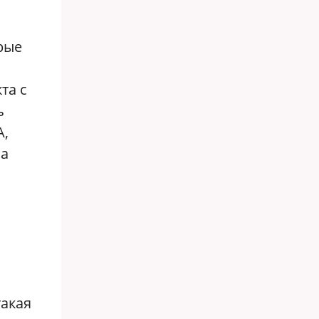
рые
та с
ь
А,
ша
такая