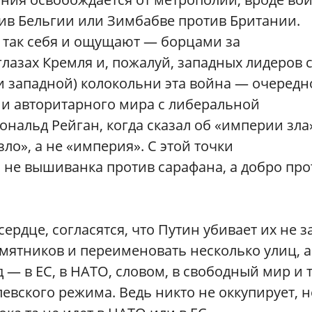
ив Бельгии или Зимбабве против Британии.
 так себя и ощущают — борцами за
лазах Кремля и, пожалуй, западных лидеров 
(и западной) колокольни эта война — очередн
и авторитарного мира с либеральной
нальд Рейган, когда сказал об «империи зла
о», а не «империя». С этой точки
 не вышиванка против сарафана, а добро про
ердце, согласятся, что Путин убивает их не за
мятников и переименовать несколько улиц, а
 — в ЕС, в НАТО, словом, в свободный мир и 
вского режима. Ведь никто не оккупирует, н