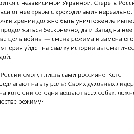
рится с независимой Украиной. Стереть Росс
ься от нее «рвом с крокодилами» нереально.
точки зрения должно быть уничтожение импе
т продолжаться бесконечно, да и Запад на нее
ве цель войны — смена режима и замена его
империя уйдет на свалку истории автоматичес
дой.
России смогут лишь сами россияне. Кого
едлагают на эту роль? Своих духовных лиде
на кого они сегодня вешают всех собак, ложн
честве режиму?