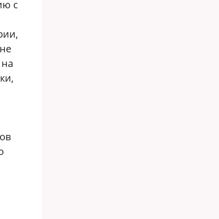
ию с
рии,
 не
 на
ки,
ров
о