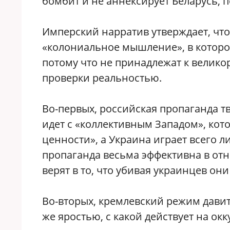
бомбит и не аннексирует Беларусь, по
Имперский нарратив утверждает, что
«колониальное мышление», в которо
потому что не принадлежат к великор
проверки реальностью.
Во-первых, российская пропаганда т
идет с «коллективным Западом», кот
ценности», а Украина играет всего л
пропаганда весьма эффективна в от
верят в то, что убивая украинцев о
Во-вторых, кремлевский режим давит
же яростью, с какой действует на о