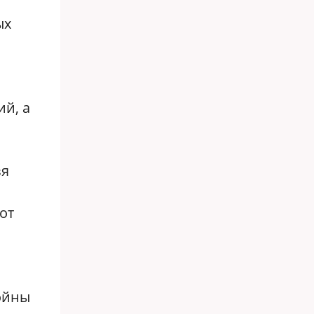
ых
ий, а
зя
от
ойны