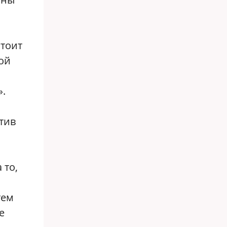
стоит
ой
».
тив
 то,
тем
е