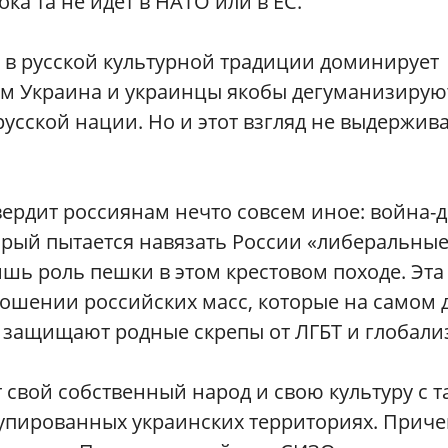
ка та не идет в НАТО или в ЕС.
 в русской культурной традиции доминирует
м Украина и украинцы якобы дегуманизирую
усской нации. Но и этот взгляд не выдержив
вердит россиянам нечто совсем иное: война-д
орый пытается навязать России «либеральны
ишь роль пешки в этом крестовом походе. Эта
ношении российских масс, которые на самом 
ни защищают родные скрепы от ЛГБТ и глобали
 свой собственный народ и свою культуру с т
ккупированных украинских территориях. Прич