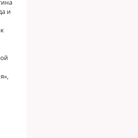
тина
да и
ак
кой
я»,