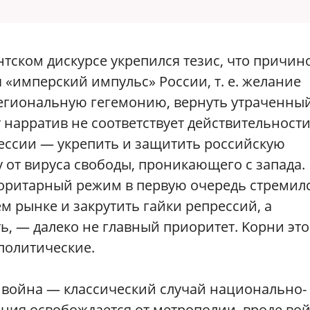
нтском дискурсе укрепился тезис, что причин
«имперский импульс» России, т. е. желание
егиональную гегемонию, вернуть утраченны
от нарратив не соответствует действительности
ессии — укрепить и защитить российскую
от вируса свободы, проникающего с запада.
торитарный режим в первую очередь стремил
м рынке и закрутить гайки репрессий, а
ь, — далеко не главный приоритет. Kорни эт
политические.
а война — классический случай национально-
ония освобождается от метрополии, вроде во