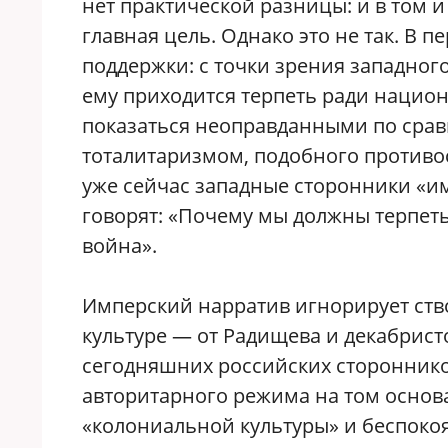
нет практической разницы: и в том 
главная цель. Однако это не так. В 
поддержки: с точки зрения западног
ему приходится терпеть ради нацио
показаться неоправданными по срав
тоталитаризмом, подобного против
уже сейчас западные сторонники «и
говорят: «Почему мы должны терпеть
война».
Имперский нарратив игнорирует ст
культуре — от Радищева и декабристо
сегодняшних российских стороннико
авторитарного режима на том основ
«колониальной культуры» и беспокоя