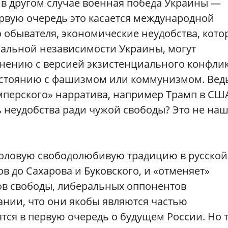
и в другом случае военная победа Украины —
первую очередь это касается международной
о обывателя, экономические неудобства, кото
нальной независимости Украины, могут
нению с версией экзистенциального конфлик
остоянию с фашизмом или коммунизмом. Вед
мперского» нарратива, например Трамп в СШ
 неудобства ради чужой свободы? Это не на
воловую свободолюбивую традицию в русской
в до Сахарова и Буковского, и «отменяет»
в свободы, либеральных оппонентов
ании, что они якобы являются частью
тся в первую очередь о будущем России. Но 