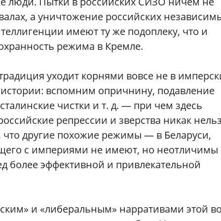
же люди. Пытки в российских СИЗО ничем не
двалах, а уничтожение российских независим
теллигенции имеют ту же подоплеку, что и
охранность режима в Кремле.
традиция уходит корнями вовсе не в имперск
 истории: вспомним опричнину, подавление
сталинские чистки и т. д. — при чем здесь
оссийские репрессии и зверства никак нель
, что другие похожие режимы — в Беларуси,
щего с империями не имеют, но неотличимы 
ед более эффективной и привлекательной
рским» и «либеральным» нарративами этой в