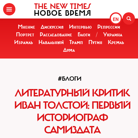
THE NEW TIMES
НОВОЕ ВРЕМЯ
EN
Мнение
Дискуссия
Интервью
Репрессии
Портрет
Расследование
Блоги
/
Украина
Израиль
Навальный
Трамп
Путин
Кремль
Дума
#БЛОГИ
ЛИТЕРАТУРНЫЙ КРИТИК
ИВАН ТОЛСТОЙ: ПЕРВЫЙ
ИСТОРИОГРАФ
САМИЗДАТА