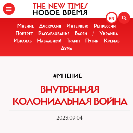
THE NEW TIMES
НОВОЕ ВРЕМЯ
EN
Мнение
Дискуссия
Интервью
Репрессии
Портрет
Расследование
Блоги
/
Украина
Израиль
Навальный
Трамп
Путин
Кремль
Дума
#МНЕНИЕ
ВНУТРЕННЯЯ
КОЛОНИАЛЬНАЯ ВОЙНА
2023.09.04