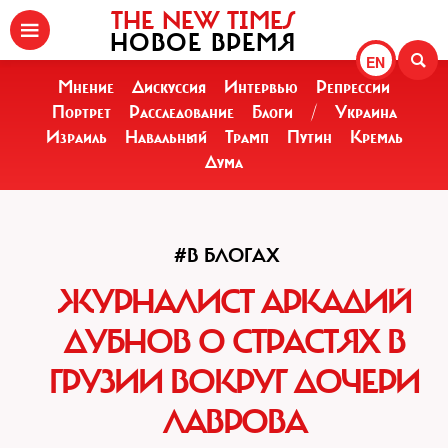
THE NEW TIMES
НОВОЕ ВРЕМЯ
EN
Мнение
Дискуссия
Интервью
Репрессии
Портрет
Расследование
Блоги
/
Украина
Израиль
Навальный
Трамп
Путин
Кремль
Дума
#В БЛОГАХ
ЖУРНАЛИСТ АРКАДИЙ
ДУБНОВ О СТРАСТЯХ В
ГРУЗИИ ВОКРУГ ДОЧЕРИ
ЛАВРОВА