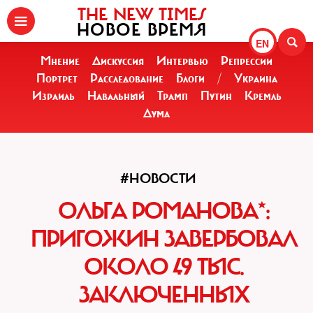
THE NEW TIMES
НОВОЕ ВРЕМЯ
EN
Мнение
Дискуссия
Интервью
Репрессии
Портрет
Расследование
Блоги
/
Украина
Израиль
Навальный
Трамп
Путин
Кремль
Дума
#НОВОСТИ
ОЛЬГА РОМАНОВА*:
ПРИГОЖИН ЗАВЕРБОВАЛ
ОКОЛО 49 ТЫС.
ЗАКЛЮЧЕННЫХ