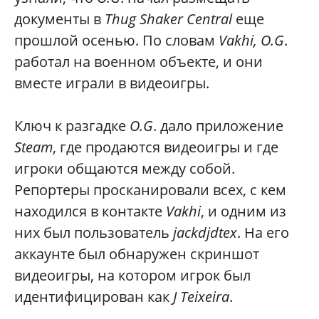
документы в
Thug Shaker Central
еще
прошлой осенью. По словам
Vakhi, O.G
.
работал на военном объекте, и они
вместе играли в видеоигры.
Ключ к разгадке
O.G
. дало приложение
Steam
, где продаются видеоигры и где
игроки общаются между собой.
Репортеры просканировали всех, с кем
находился в контакте
Vakhi
, и одним из
них был пользователь
jackdjdtex
. На его
аккаунте был обнаружен скриншот
видеоигры, на котором игрок был
идентифицирован как
J Teixeira
.