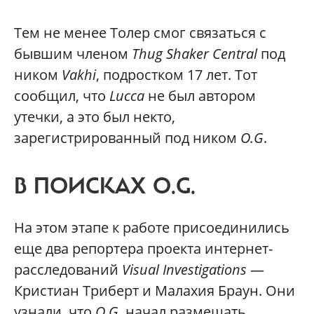
Тем не менее Толер смог связаться с
бывшим членом
Thug Shaker Central
под
ником
Vakhi
, подростком 17 лет. Тот
сообщил, что
Lucca
не был автором
утечки, а это был некто,
зарегистрированный под ником
O.G
.
В ПОИСКАХ O.G.
На этом этапе к работе присоединились
еще два репортера проекта интернет-
расследований
Visual Investigations
—
Кристиан Триберт и Малахия Браун. Они
узнали, что
O.G
. начал размещать