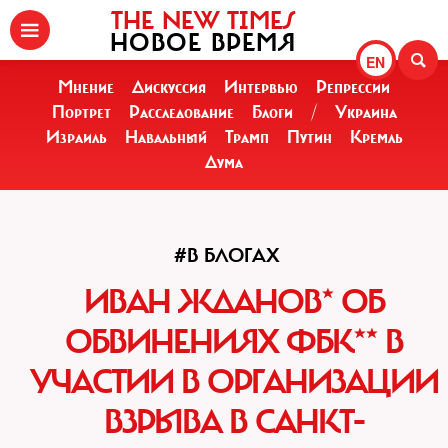
THE NEW TIMES
НОВОЕ ВРЕМЯ
EN
Мнение
Дискуссия
Интервью
Репрессии
Портрет
Расследование
Блоги
/
Украина
Израиль
Навальный
Трамп
Путин
Кремль
Дума
#В БЛОГАХ
ИВАН ЖДАНОВ* ОБ
ОБВИНЕНИЯХ ФБК** В
УЧАСТИИ В ОРГАНИЗАЦИИ
ВЗРЫВА В САНКТ-