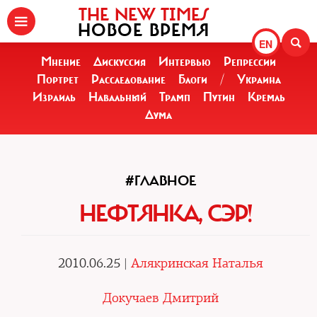
THE NEW TIMES
НОВОЕ ВРЕМЯ
EN
Мнение
Дискуссия
Интервью
Репрессии
Портрет
Расследование
Блоги
/
Украина
Израиль
Навальный
Трамп
Путин
Кремль
Дума
#ГЛАВНОЕ
НЕФТЯНКА, СЭР!
2010.06.25 |
Алякринская Наталья
Докучаев Дмитрий