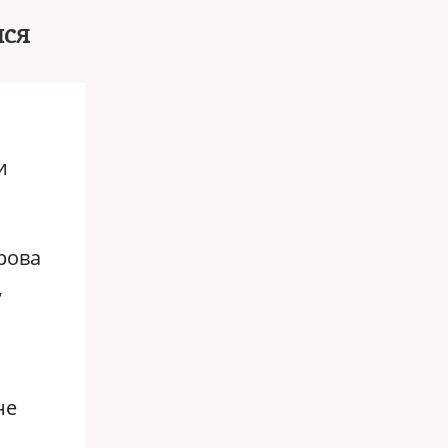
лся
и
рова
,
не