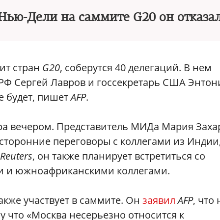
 Нью-Дели на саммите G20 он отказа
ит стран
G20
, соберутся 40 делегаций. В нем
 РФ Сергей Лавров и госсекретарь США Энтон
е будет, пишет
AFP
.
ра вечером. Представитель МИДа Мария Заха
усторонние переговоры с коллегами из Индии
Reuters
, он также планирует встретиться со
и и южноафриканскими коллегами.
кже участвует в саммите. Он
заявил
AFP
, что 
у что «Москва несерьезно относится к