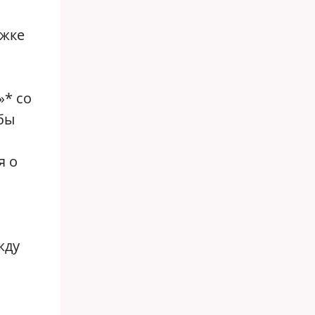
ржке
‎* со
бы
я о
жду