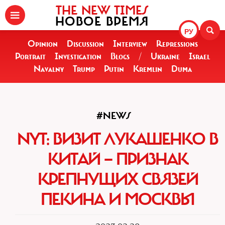
THE NEW TIMES
НОВОЕ ВРЕМЯ
РУ
Opinion
Discussion
Interview
Repressions
Portrait
Investigation
Blogs
/
Ukraine
Israel
Navalny
Trump
Putin
Kremlin
Duma
#NEWS
NYT: ВИЗИТ ЛУКАШЕНКО В
КИТАЙ — ПРИЗНАК
КРЕПНУЩИХ СВЯЗЕЙ
ПЕКИНА И МОСКВЫ