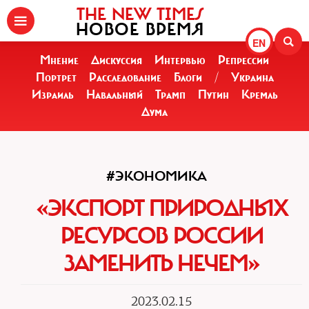
THE NEW TIMES
НОВОЕ ВРЕМЯ
EN
Мнение
Дискуссия
Интервью
Репрессии
Портрет
Расследование
Блоги
/
Украина
Израиль
Навальный
Трамп
Путин
Кремль
Дума
#ЭКОНОМИКА
«ЭКСПОРТ ПРИРОДНЫХ
РЕСУРСОВ РОССИИ
ЗАМЕНИТЬ НЕЧЕМ»
2023.02.15