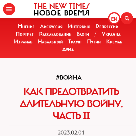
THE NEW TIMES
НОВОЕ ВРЕМЯ
EN
Мнение
Дискуссия
Интервью
Репрессии
Портрет
Расследование
Блоги
/
Украина
Израиль
Навальный
Трамп
Путин
Кремль
Дума
#ВОЙНА
КАК ПРЕДОТВРАТИТЬ
ДЛИТЕЛЬНУЮ ВОЙНУ.
ЧАСТЬ II
2023.02.04