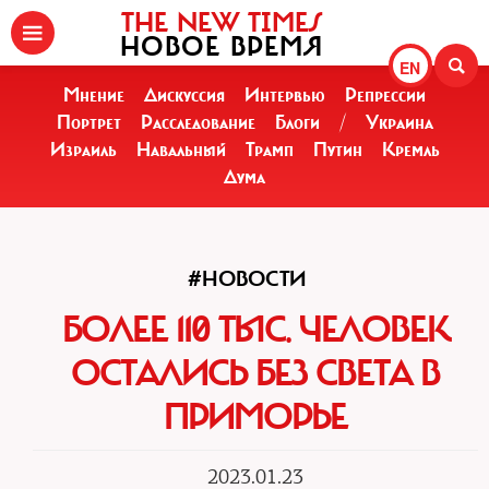
THE NEW TIMES
НОВОЕ ВРЕМЯ
EN
Мнение
Дискуссия
Интервью
Репрессии
Портрет
Расследование
Блоги
/
Украина
Израиль
Навальный
Трамп
Путин
Кремль
Дума
#НОВОСТИ
БОЛЕЕ 110 ТЫС. ЧЕЛОВЕК
ОСТАЛИСЬ БЕЗ СВЕТА В
ПРИМОРЬЕ
2023.01.23