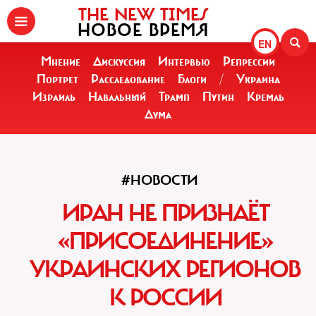
THE NEW TIMES
НОВОЕ ВРЕМЯ
EN
Мнение
Дискуссия
Интервью
Репрессии
Портрет
Расследование
Блоги
/
Украина
Израиль
Навальный
Трамп
Путин
Кремль
Дума
#НОВОСТИ
ИРАН НЕ ПРИЗНАЁТ
«ПРИСОЕДИНЕНИЕ»‎
УКРАИНСКИХ РЕГИОНОВ
К РОССИИ