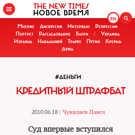
THE NEW TIMES
НОВОЕ ВРЕМЯ
EN
Мнение
Дискуссия
Интервью
Репрессии
Портрет
Расследование
Блоги
/
Украина
Израиль
Навальный
Трамп
Путин
Кремль
Дума
#ДЕНЬГИ
КРЕДИТНЫЙ ШТРАФБАТ
2010.06.18 |
Чувиляев Павел
Суд впервые вступился