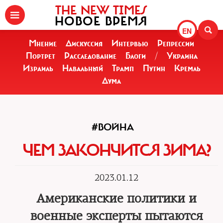
THE NEW TIMES
НОВОЕ ВРЕМЯ
EN
Мнение
Дискуссия
Интервью
Репрессии
Портрет
Расследование
Блоги
/
Украина
Израиль
Навальный
Трамп
Путин
Кремль
Дума
#ВОЙНА
ЧЕМ ЗАКОНЧИТСЯ ЗИМА?
2023.01.12
Американские политики и
военные эксперты пытаются