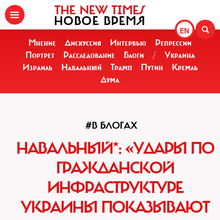
THE NEW TIMES
НОВОЕ ВРЕМЯ
EN
Мнение
Дискуссия
Интервью
Репрессии
Портрет
Расследование
Блоги
/
Украина
Израиль
Навальный
Трамп
Путин
Кремль
Дума
#В БЛОГАХ
НАВАЛЬНЫЙ*: «УДАРЫ ПО
ГРАЖДАНСКОЙ
ИНФРАСТРУКТУРЕ
УКРАИНЫ ПОКАЗЫВАЮТ