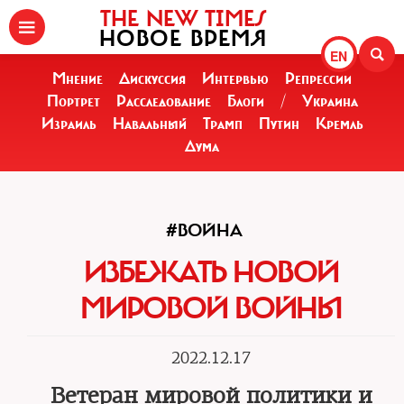
THE NEW TIMES
НОВОЕ ВРЕМЯ
EN
Мнение
Дискуссия
Интервью
Репрессии
Портрет
Расследование
Блоги
/
Украина
Израиль
Навальный
Трамп
Путин
Кремль
Дума
#ВОЙНА
ИЗБЕЖАТЬ НОВОЙ
МИРОВОЙ ВОЙНЫ
2022.12.17
Ветеран мировой политики и