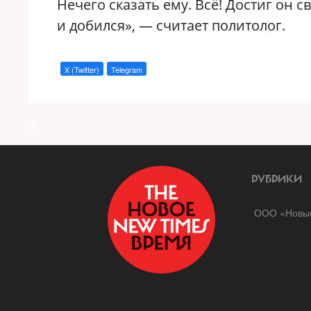
Нечего сказать ему. Всё! Достиг он с
и добился»‎, — считает политолог.
X (Twitter)
Telegram
a
РУБРИКИ
ООО «Новые