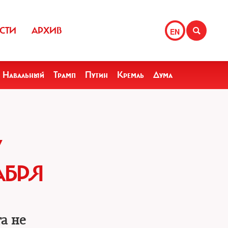
СТИ
АРХИВ
EN
Навальный
Трамп
Путин
Кремль
Дума
У
АБРЯ
а не