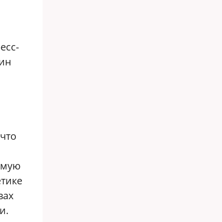
есс-
тин
 что
ямую
етике
вах
и.