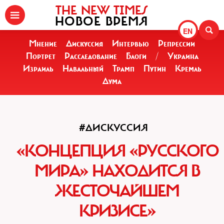
THE NEW TIMES
НОВОЕ ВРЕМЯ
EN
Мнение
Дискуссия
Интервью
Репрессии
Портрет
Расследование
Блоги
/
Украина
Израиль
Навальный
Трамп
Путин
Кремль
Дума
#ДИСКУССИЯ
«КОНЦЕПЦИЯ «РУССКОГО
МИРА» НАХОДИТСЯ В
ЖЕСТОЧАЙШЕМ
КРИЗИСЕ»