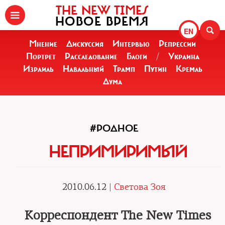
THE NEW TIMES
НОВОЕ ВРЕМЯ
EN
Мнение
Дискуссия
Интервью
Репрессии
Портрет
Расследование
Блоги
/
Украина
Израиль
Навальный
Трамп
Путин
Кремль
Дума
#РОДНОЕ
НЕПРИМИРИМЫЙ
2010.06.12 |
Светова Зоя
Корреспондент The New Times