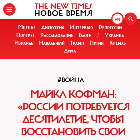
THE NEW TIMES
НОВОЕ ВРЕМЯ
EN
Мнение
Дискуссия
Интервью
Репрессии
Портрет
Расследование
Блоги
/
Украина
Израиль
Навальный
Трамп
Путин
Кремль
Дума
#ВОЙНА
МАЙКЛ КОФМАН:
«РОССИИ ПОТРЕБУЕТСЯ
ДЕСЯТИЛЕТИЕ, ЧТОБЫ
ВОССТАНОВИТЬ СВОИ