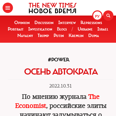
THE NEW TIMES
НОВОЕ ВРЕМЯ
РУ
Opinion
Discussion
Interview
Repressions
Portrait
Investigation
Blogs
/
Ukraine
Israel
Navalny
Trump
Putin
Kremlin
Duma
#POWER
ОСЕНЬ АВТОКРАТА
2022.10.31
По мнению журнала
The
Economist
, российские элиты
начинают задумываться о