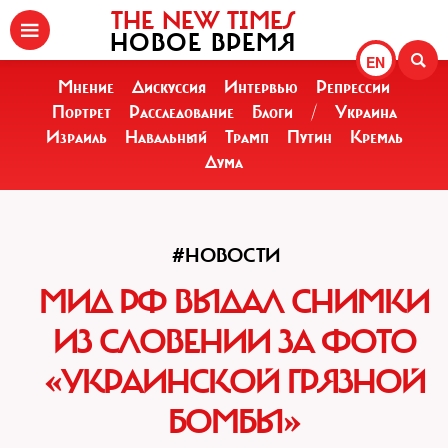
THE NEW TIMES
НОВОЕ ВРЕМЯ
EN
Мнение
Дискуссия
Интервью
Репрессии
Портрет
Расследование
Блоги
/
Украина
Израиль
Навальный
Трамп
Путин
Кремль
Дума
#НОВОСТИ
МИД РФ ВЫДАЛ СНИМКИ
ИЗ СЛОВЕНИИ ЗА ФОТО
«УКРАИНСКОЙ ГРЯЗНОЙ
БОМБЫ»