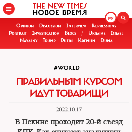
THE NEW TIMES
НОВОЕ ВРЕМЯ
РУ
Opinion
Discussion
Interview
Repressions
Portrait
Investigation
Blogs
/
Ukraine
Israel
Navalny
Trump
Putin
Kremlin
Duma
#WORLD
ПРАВИЛЬНЫМ КУРСОМ
ИДУТ ТОВАРИЩИ
2022.10.17
В Пекине проходит 20-й съезд