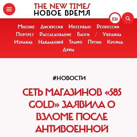
THE NEW TIMES
НОВОЕ ВРЕМЯ
EN
Мнение
Дискуссия
Интервью
Репрессии
Портрет
Расследование
Блоги
/
Украина
Израиль
Навальный
Трамп
Путин
Кремль
Дума
#НОВОСТИ
СЕТЬ МАГАЗИНОВ «585
GOLD» ЗАЯВИЛА О
ВЗЛОМЕ ПОСЛЕ
АНТИВОЕННОЙ