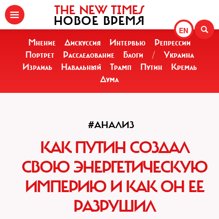
THE NEW TIMES
НОВОЕ ВРЕМЯ
EN
Мнение
Дискуссия
Интервью
Репрессии
Портрет
Расследование
Блоги
/
Украина
Израиль
Навальный
Трамп
Путин
Кремль
Дума
#АНАЛИЗ
КАК ПУТИН СОЗДАЛ
СВОЮ ЭНЕРГЕТИЧЕСКУЮ
ИМПЕРИЮ И КАК ОН ЕЕ
РАЗРУШИЛ