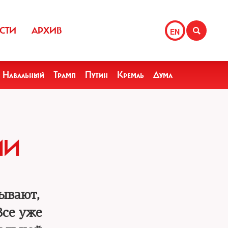
СТИ
АРХИВ
EN
Навальный
Трамп
Путин
Кремль
Дума
ИИ
ывают,
Все уже