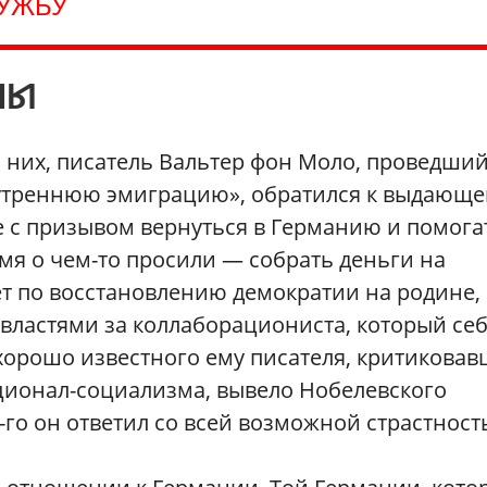
ЛУЖБУ
НЫ
 них, писатель Вальтер фон Моло, проведши
нутреннюю эмиграцию», обратился к выдающе
е с призывом вернуться в Германию и помога
емя о чем-то просили — собрать деньги на
т по восстановлению демократии на родине,
властями за коллаборациониста, который се
 хорошо известного ему писателя, критикова
национал-социализма, вывело Нобелевского
5-го он ответил со всей возможной страстност