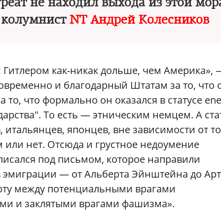
уреат не находил выхода из этой мо
 колумнист
NT Андрей Колесников
 Гитлером как-никак дольше, чем Америка», 
новременно и благодарный Штатам за то, что 
 то, что формально он оказался в статусе en
дарства". То есть — этническим немцем. А ста
, итальянцев, японцев, вне зависимости от то
 или нет. Отсюда и грустное недоумение
писался под письмом, которое направили
 эмиграции — от Альберта Эйнштейна до Ар
ерту между потенциальными врагами
ми и заклятыми врагами фашизма».