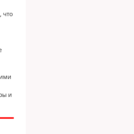
, что
е
оими
ры и