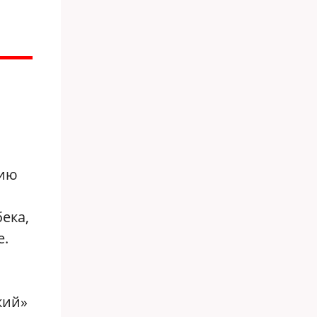
нию
ека,
е.
кий»