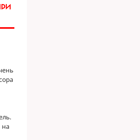
ПРИ
очень
ссора
ель.
 на