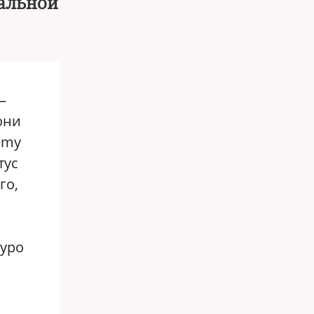
ральной
—
они
emy
тус
го,
туро