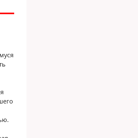
й
муся
ть
бя
вшего
ью.