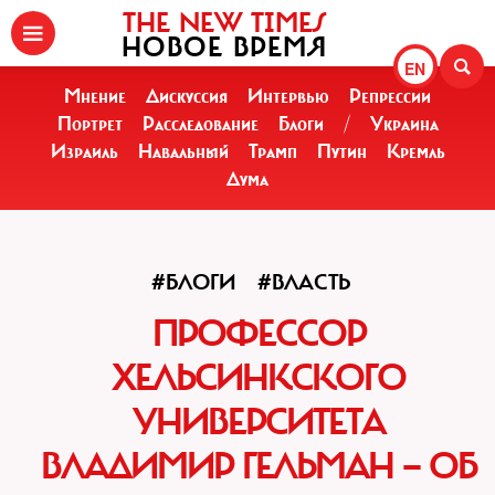
THE NEW TIMES
НОВОЕ ВРЕМЯ
EN
Мнение
Дискуссия
Интервью
Репрессии
Портрет
Расследование
Блоги
/
Украина
Израиль
Навальный
Трамп
Путин
Кремль
Дума
#БЛОГИ
#ВЛАСТЬ
ПРОФЕССОР
ХЕЛЬСИНКСКОГО
УНИВЕРСИТЕТА
ВЛАДИМИР ГЕЛЬМАН — ОБ