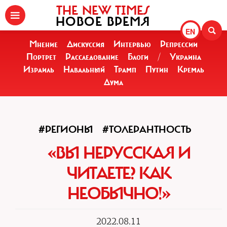
THE NEW TIMES
НОВОЕ ВРЕМЯ
EN
Мнение
Дискуссия
Интервью
Репрессии
Портрет
Расследование
Блоги
/
Украина
Израиль
Навальный
Трамп
Путин
Кремль
Дума
#РЕГИОНЫ
#ТОЛЕРАНТНОСТЬ
«ВЫ НЕРУССКАЯ И
ЧИТАЕТЕ? КАК
НЕОБЫЧНО!»
2022.08.11