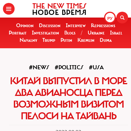
THE NEW TIMES
НОВОЕ ВРЕМЯ
РУ
Opinion
Discussion
Interview
Repressions
Portrait
Investigation
Blogs
/
Ukraine
Israel
Navalny
Trump
Putin
Kremlin
Duma
#NEWS
#POLITICS
#USA
КИТАЙ ВЫПУСТИЛ В МОРЕ
ДВА АВИАНОСЦА ПЕРЕД
ВОЗМОЖНЫМ ВИЗИТОМ
ПЕЛОСИ НА ТАЙВАНЬ