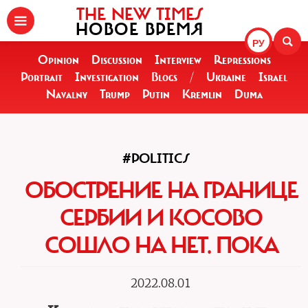
THE NEW TIMES
НОВОЕ ВРЕМЯ
РУ
Opinion
Discussion
Interview
Repressions
Portrait
Investigation
Blogs
/
Ukraine
Israel
Navalny
Trump
Putin
Kremlin
Duma
#POLITICS
ОБОСТРЕНИЕ НА ГРАНИЦЕ
СЕРБИИ И КОСОВО
СОШЛО НА НЕТ. ПОКА
2022.08.01